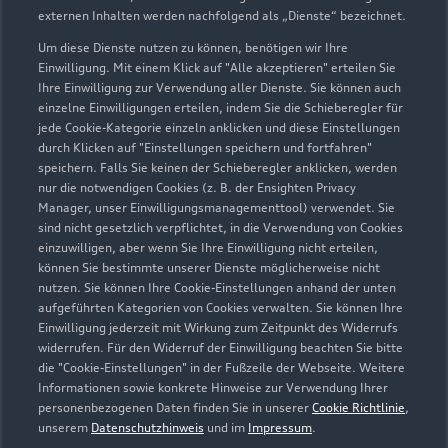
externen Inhalten werden nachfolgend als „Dienste“ bezeichnet.
Um diese Dienste nutzen zu können, benötigen wir Ihre
Einwilligung. Mit einem Klick auf "Alle akzeptieren" erteilen Sie
Ihre Einwilligung zur Verwendung aller Dienste. Sie können auch
einzelne Einwilligungen erteilen, indem Sie die Schieberegler für
jede Cookie-Kategorie einzeln anklicken und diese Einstellungen
durch Klicken auf "Einstellungen speichern und fortfahren"
speichern. Falls Sie keinen der Schieberegler anklicken, werden
nur die notwendigen Cookies (z. B. der Ensighten Privacy
Manager, unser Einwilligungsmanagementtool) verwendet. Sie
sind nicht gesetzlich verpflichtet, in die Verwendung von Cookies
Werner-Heisenberg-Straße 4
einzuwilligen, aber wenn Sie Ihre Einwilligung nicht erteilen,
91074 Herzogenaurach
können Sie bestimmte unserer Dienste möglicherweise nicht
nutzen. Sie können Ihre Cookie-Einstellungen anhand der unten
aufgeführten Kategorien von Cookies verwalten. Sie können Ihre
09132 7690
Einwilligung jederzeit mit Wirkung zum Zeitpunkt des Widerrufs
widerrufen. Für den Widerruf der Einwilligung beachten Sie bitte
info@was-servicezentrum.de
die "Cookie-Einstellungen" in der Fußzeile der Webseite. Weitere
Informationen sowie konkrete Hinweise zur Verwendung Ihrer
personenbezogenen Daten finden Sie in unserer
Cookie Richtlinie
,
Kontaktdaten herunterladen
unserem
Datenschutzhinweis
und im
Impressum
.